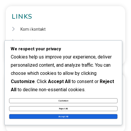
LINKS
Kom i kontakt
Vores historie
We respect your privacy
Gennemse
Cookies help us improve your experience, deliver
personalized content, and analyze traffic. You can
choose which cookies to allow by clicking
Customize
. Click
Accept All
to consent or
Reject
KATEGORIER
All
to decline non-essential cookies.
Cricket Dommerretningslinjer
Customize
Cricket Scoring Systems
Reject All
Accept All
Cricket Spilregler